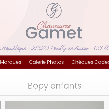
a République
- 21320 Pouilly-en-Auxois -
03 80
 Marques
Galerie Photos
Chèques Cade
Bopy enfants