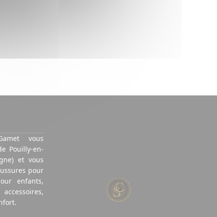
Gamet vous
de Pouilly-en-
gne) et vous
aussures pour
ur enfants,
ccessoires,
fort.