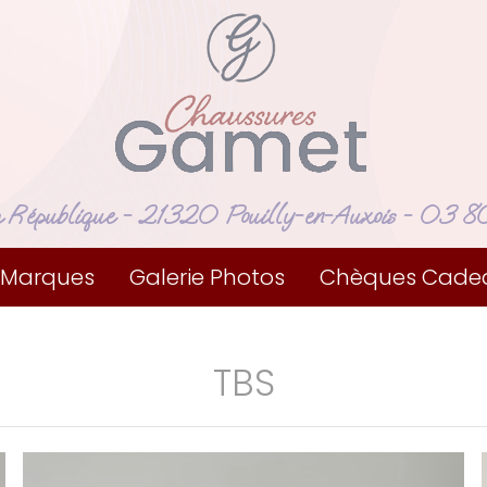
a République
- 21320 Pouilly-en-Auxois -
03 80
 Marques
Galerie Photos
Chèques Cade
TBS