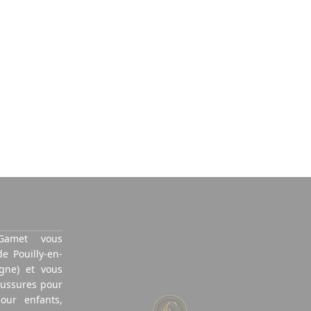
Gamet vous
de Pouilly-en-
gne) et vous
aussures pour
ur enfants,