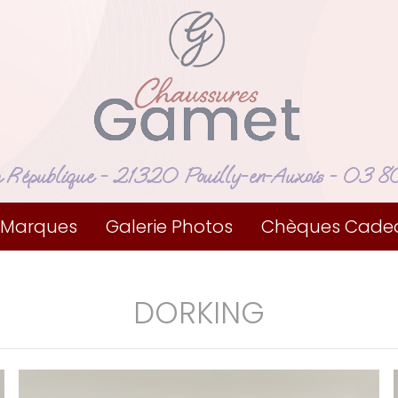
a République
- 21320 Pouilly-en-Auxois -
03 80
 Marques
Galerie Photos
Chèques Cade
DORKING