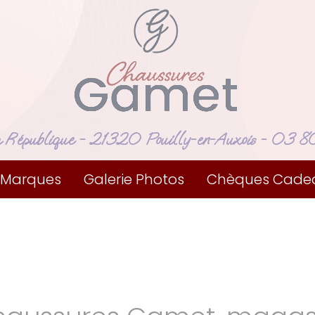
a République
- 21320 Pouilly-en-Auxois -
03 80
 Marques
Galerie Photos
Chèques Cade