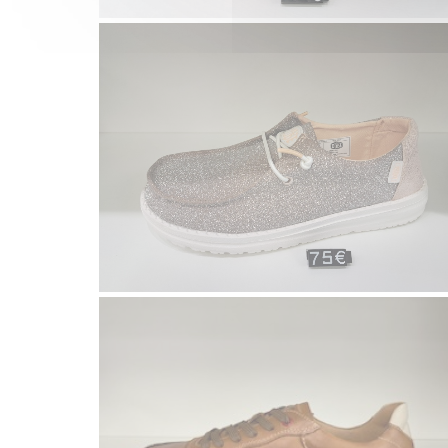
Voir la galerie
SKETCHERS HOMME
Voir la galerie
Rieker Hommes
M