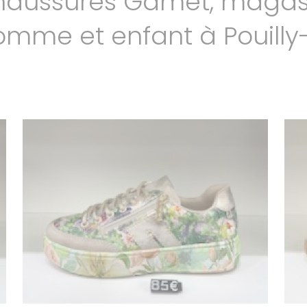
 Chaussures Gamet, magas
mme et enfant à Pouilly
Voir la galerie
DORKING