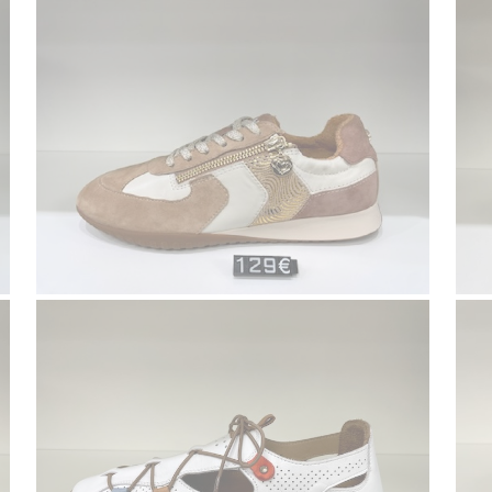
Voir la galerie
nders chaussures
Voir la galerie
laura vita