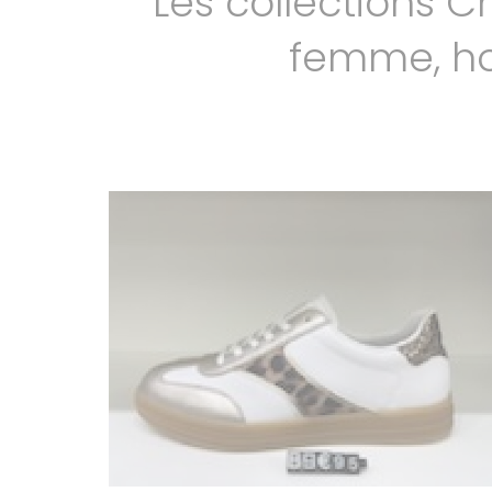
Les collections
femme, ho
Voir la galerie
rieker